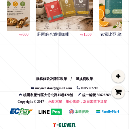
L
a
t
e
600
莊園綜合濾掛咖啡
1350
衣索
NT$
NT$
s
t
N
e
w
服務條款及隱私政策
退換貨政策
s
meyuehstore@gmail.com
0905397216
桃園市蘆竹區大竹北路15巷120號
統一編號 50626269
Copyright © 2017
米玥本舖｜用心烘焙，為日常留下溫度