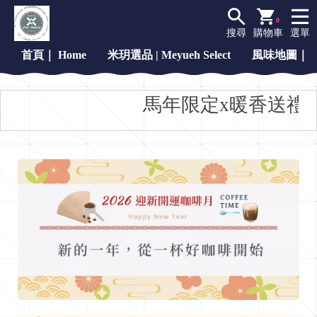
0
搜尋
購物車
選單
首頁｜ Home
米玥選品 | Meyueh Select
風味地圖｜Fla
馬年限定x暖香送禮，日
H
o
m
e