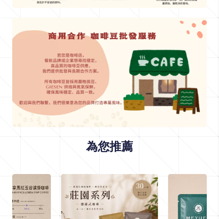
F
l
a
v
o
r
a
為您推薦
p