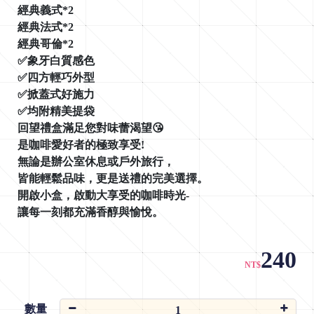
經典義式*2
經典法式*2
經典哥倫*2
✅象牙白質感色
F
✅四方輕巧外型
l
✅掀蓋式好施力
a
✅均附精美提袋
v
回望禮盒滿足您對味蕾渴望😘
o
是咖啡愛好者的極致享受!
r
無論是辦公室休息或戶外旅行，
皆能輕鬆品味，更是送禮的完美選擇。
開啟小盒，啟動大享受的咖啡時光-
a
讓每一刻都充滿香醇與愉悅。
p
240
NT$
數量