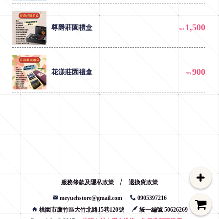
A
b
1,500
o
尊爵莊園禮盒
NT$
u
t
900
花漾莊園禮盒
NT$
e
y
u
e
h
服務條款及隱私政策
退換貨政策
meyuehstore@gmail.com
0905397216
桃園市蘆竹區大竹北路15巷120號
統一編號 50626269