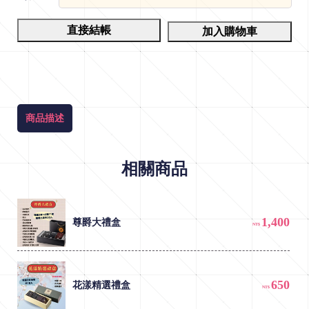
L
直接結帳
加入購物車
a
t
e
s
t
商品描述
N
e
相關商品
w
s
1,400
尊爵大禮盒
NT$
650
花漾精選禮盒
NT$