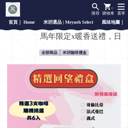
0
搜尋
購物車
選單
首頁｜ Home
米玥選品 | Meyueh Select
風味地圖｜Fla
馬年限定x暖香送禮，日子向前
全部商品
米玥咖啡禮盒
H
o
m
e