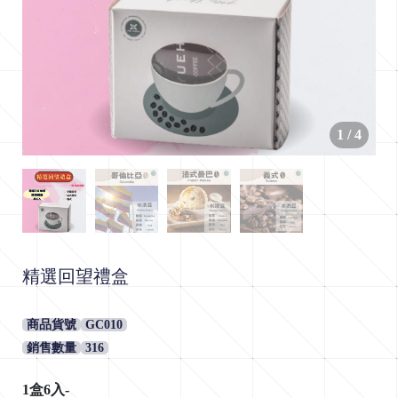
|
e
y
u
e
1
/
4
h
S
e
l
e
c
精選回望禮盒
t
商品貨號
GC010
銷售數量
316
1盒6入-